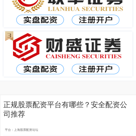
正规股票配资平台有哪些？安全配资公
司推荐
平台：上海股票配资论坛