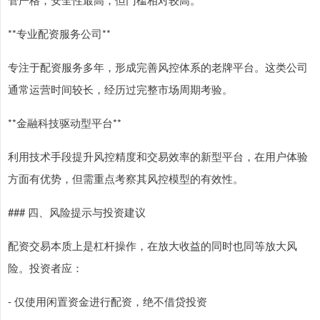
**专业配资服务公司**
专注于配资服务多年，形成完善风控体系的老牌平台。这类公司
通常运营时间较长，经历过完整市场周期考验。
**金融科技驱动型平台**
利用技术手段提升风控精度和交易效率的新型平台，在用户体验
方面有优势，但需重点考察其风控模型的有效性。
### 四、风险提示与投资建议
配资交易本质上是杠杆操作，在放大收益的同时也同等放大风
险。投资者应：
- 仅使用闲置资金进行配资，绝不借贷投资