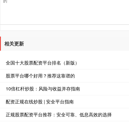
的
相关更新
全国十大股票配资平台排名（新版）
股票平台哪个好用？推荐这靠谱的
10倍杠杆炒股：风险与收益并存指南
配资正规在线炒股 | 安全平台指南
正规股票配资平台推荐：安全可靠、低息高效的选择