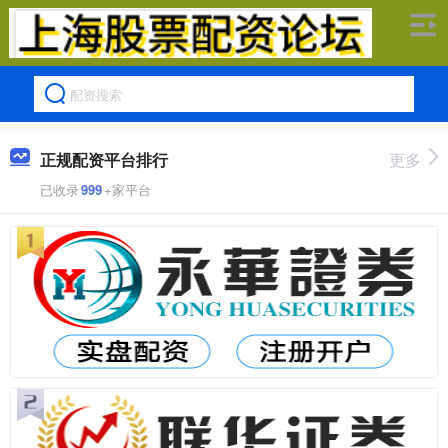
正规配资平台排行
更多
已收录
999
+家平台