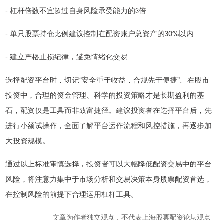
- 杠杆倍数不宜超过自身风险承受能力的3倍
- 单只股票持仓比例建议控制在配资账户总资产的30%以内
- 建立严格止损纪律，避免情绪化交易
选择配资平台时，切记“安全重于收益，合规先于便捷”。在股市
投资中，合理的资金管理、科学的投资策略才是长期盈利的基
石，配资仅是工具而非致富捷径。建议投资者在选择平台后，先
进行小额试操作，全面了解平台运作流程和风控措施，再逐步加
大投资规模。
通过以上标准审慎选择，投资者可以大幅降低配资交易中的平台
风险，将注意力集中于市场分析和交易决策本身股票配资首选，
在控制风险的前提下合理运用杠杆工具。
文章为作者独立观点，不代表上海股票配资论坛观点