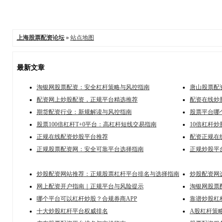
上海股票配资论坛
»
站点地图
最新文章
淘银网股票配资：安全杠杆策略与风控指南
唐山股票配
配资网上炒股配资，正规平台精选推荐
配资在线炒
期货配资行业：新规解读与风控指南
股票平台哪
股票100倍杠杆T+0平台：高杠杆短线交易指南
10倍杠杆
正规在线配资炒股平台推荐
配资正规在线
正规股票配资网：安全可靠平台选择指南
正规炒股平
炒股配资网站推荐：正规股票杠杆平台排名与选择指南
炒股配资网
网上配资开户指南｜正规平台与风险提示
淘银网股票
哪个平台可以杠杆炒股？合规券商APP
靠谱炒股杠杆
十大炒股杠杆平台权威排名
A股杠杆策