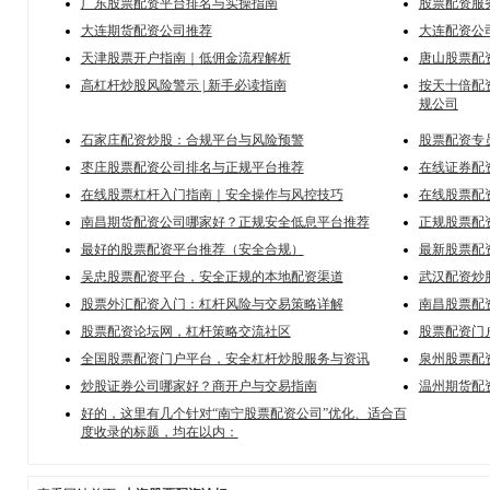
广东股票配资平台排名与实操指南
股票配资服
大连期货配资公司推荐
大连配资公司
天津股票开户指南｜低佣金流程解析
唐山股票配
高杠杆炒股风险警示 | 新手必读指南
按天十倍配
规公司
石家庄配资炒股：合规平台与风险预警
股票配资专
枣庄股票配资公司排名与正规平台推荐
在线证券配
在线股票杠杆入门指南｜安全操作与风控技巧
在线股票配
南昌期货配资公司哪家好？正规安全低息平台推荐
正规股票配
最好的股票配资平台推荐（安全合规）
最新股票配
吴忠股票配资平台，安全正规的本地配资渠道
武汉配资炒
股票外汇配资入门：杠杆风险与交易策略详解
南昌股票配
股票配资论坛网，杠杆策略交流社区
股票配资门
全国股票配资门户平台，安全杠杆炒股服务与资讯
泉州股票配
炒股证券公司哪家好？商开户与交易指南
温州期货配
好的，这里有几个针对“南宁股票配资公司”优化、适合百
度收录的标题，均在以内：