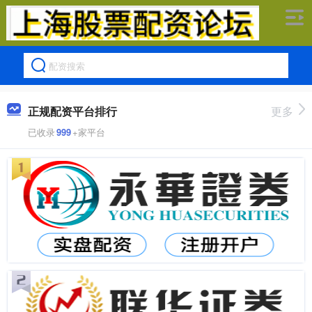
正规配资平台排行
更多
已收录
999
+家平台