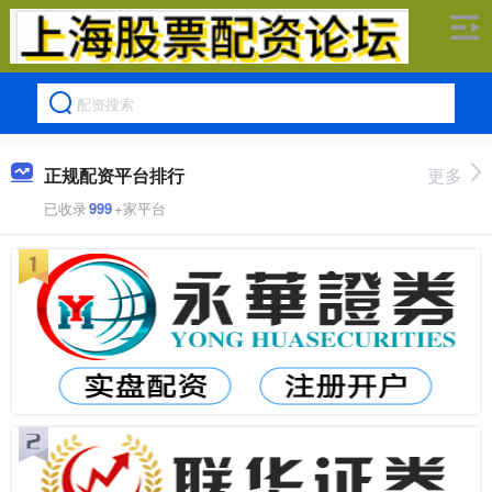
正规配资平台排行
更多
已收录
999
+家平台