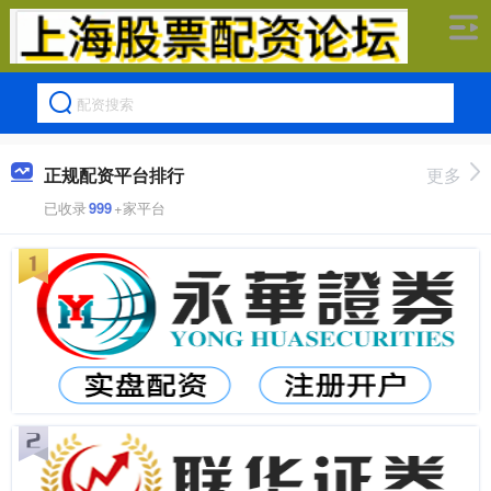
正规配资平台排行
更多
已收录
999
+家平台