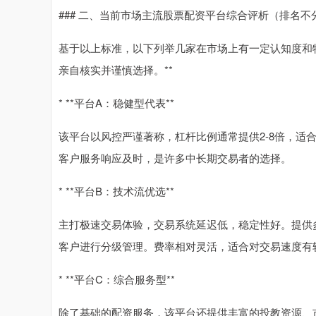
### 二、当前市场主流股票配资平台综合评析（排名不
基于以上标准，以下列举几家在市场上有一定认知度和
亲自核实并谨慎选择。**
* **平台A：稳健型代表**
该平台以风控严谨著称，杠杆比例通常提供2-8倍，适
客户服务响应及时，是许多中长期交易者的选择。
* **平台B：技术流优选**
主打极速交易体验，交易系统延迟低，稳定性好。提供
客户进行分级管理。费率相对灵活，适合对交易速度有
* **平台C：综合服务型**
除了基础的配资服务，该平台还提供丰富的投教资源、