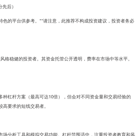
分先后）
特色的平台供参考。**请注意，此推荐不构成投资建议，投资者务必
合风格稳健的投资者。其资金托管公开透明，费率在市场中等水平。
多种杠杆方案（最高可达10倍），但会对不同资金量和交易经验的
较高要求的短线交易者。
市场分析工具和模拟交易功能。杠杆范围适中，注重投资者教育和风