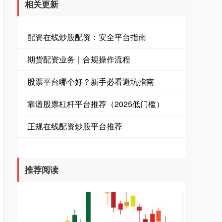
相关更新
配资在线炒股配资：安全平台指南
期货配资业务｜合规操作流程
股票平台哪个好？新手必看避坑指南
靠谱股票杠杆平台推荐（2025低门槛）
正规在线配资炒股平台推荐
推荐阅读