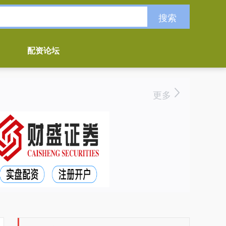
搜索
配资论坛
更多