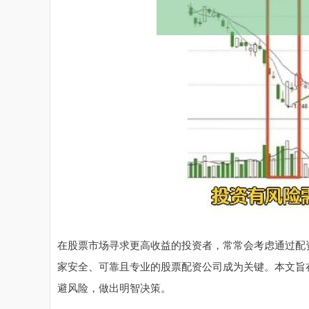
在股票市场寻求更高收益的投资者，常常会考虑通过配
家安全、可靠且专业的股票配资公司成为关键。本文旨
避风险，做出明智决策。