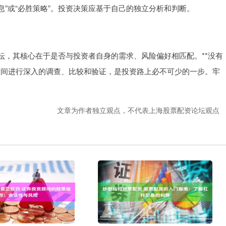
幕消息”或“必胜策略”。投资决策应基于自己的独立分析和判断。
坛，其核心在于是否与投资者自身的需求、风险偏好相匹配。**没有
，花时间进行深入的调查、比较和验证，是投资路上必不可少的一步。牢
。
文章为作者独立观点，不代表上海股票配资论坛观点