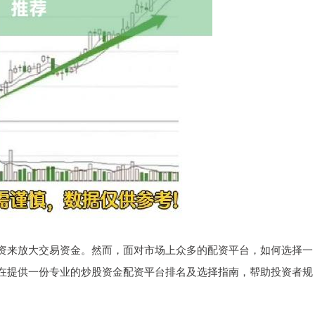
资来放大交易资金。然而，面对市场上众多的配资平台，如何选择一
在提供一份专业的炒股资金配资平台排名及选择指南，帮助投资者规