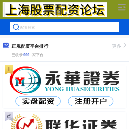
正规配资平台排行
更多
已收录
999
+家平台