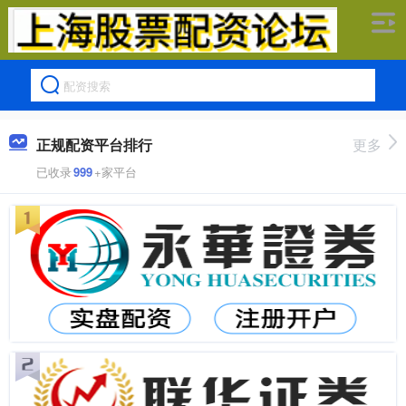
正规配资平台排行
更多
已收录
999
+家平台