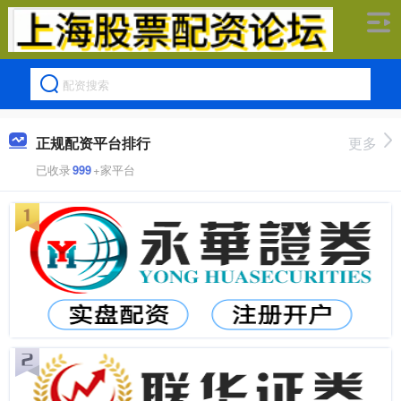
正规配资平台排行
更多
已收录
999
+家平台