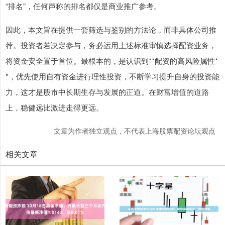
“排名”，任何声称的排名都仅是商业推广参考。
因此，本文旨在提供一套筛选与鉴别的方法论，而非具体公司推
荐。投资者若决定参与，务必运用上述标准审慎选择配资业务，
将资金安全置于首位。最根本的，是认识到**配资的高风险属性*
*，优先使用自有资金进行理性投资，不断学习提升自身的投资能
力，这才是股市中长期生存与发展的正道。在财富增值的道路
上，稳健远比激进走得更远。
文章为作者独立观点，不代表上海股票配资论坛观点
相关文章