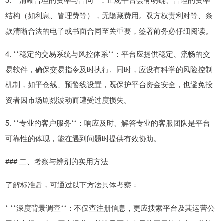
结构（如利息、管理费等），无隐藏费用。双方权责利对等、条
款清晰合法的电子或书面合同至关重要，签署前务必仔细阅读。
4. **稳定的交易系统与风控体系**：平台应提供稳定、流畅的交
易软件，确保交易指令及时执行。同时，应设有科学的风险控制
机制，如平仓线、预警线设置，既保护平台资金安全，也避免投
资者因市场剧烈波动而遭受过度损失。
5. **专业的客户服务**：响应及时、解答专业的客服团队是平台
可靠性的体现，能在遇到问题时提供有效协助。
### 二、考察与辨别的实用方法
了解标准后，可通过以下方法具体考察：
* **深度背景调查**：不仅查注册信息，更应搜索平台及其运营公