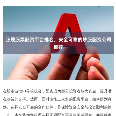
在股市波动中寻求机会，配资成为部分投资者放大资金、提升潜
在收益的选择。然而，面对市场上众多的配资平台，如何辨别真
伪、选择安全可靠的合作伙伴，是保障资金安全与投资顺利的第
一步。本文将为您梳理选择正规配资平台的关键要素，并提供参