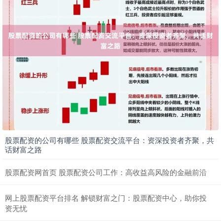
股票配资的公司有哪些 股票配资交流平台：资深投资者齐聚，共
话财富之路
股票配资网首页 股票配资公司工作：高收益高风险的金融前沿
网上股票配资平台排名 解锁财富之门：股票配资中心，助你投
资无忧