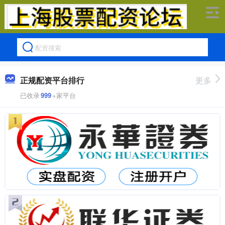
正规配资平台排行
更多
已收录
999
+家平台