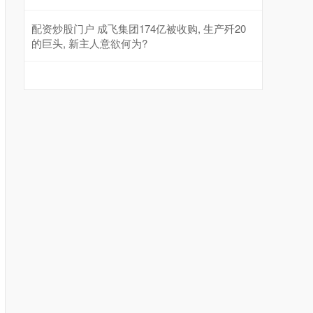
配资炒股门户 成飞集团174亿被收购, 生产歼20
的巨头, 新主人意欲何为?