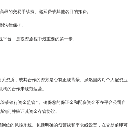
藏着高昂的交易手续费、递延费或其他名目的扣费。
得到法律保护。
规平台，是投资旅程中最重要的第一步。
金融相关资质，或其合作的资方是否有正规背景。虽然国内对个人配资业
机构的合作来规范运营。
支付托管或银行资金监管**。确保您的保证金和配资资金不在平台公司自
动询问并验证其资金存管协议。
且执行到位的风控系统。包括明确的预警线和平仓线设置，在交易前即可