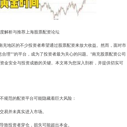
深度解析与推荐上海股票配资论坛
南充地区的不少投资者希望通过股票配资来放大收益。然而，面对市
息合理**的平台，成为了投资者最为关心的问题。“南充股票配资公司
乎资金安全与投资成败的关键。本文将为您深入剖析，并提供切实可
线。不规范的配资平台可能隐藏着巨大风险：
您的交易并未真实进入市场。
险，导致投资者穿仓，损失可能超出本金。