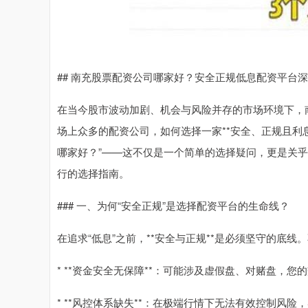
## 南充股票配资公司哪家好？安全正规低息配资平台
在当今股市波动加剧、机会与风险并存的市场环境下，
场上众多的配资公司，如何选择一家**安全、正规且利
哪家好？”——这不仅是一个简单的选择疑问，更是关
行的选择指南。
### 一、为何“安全正规”是选择配资平台的生命线？
在追求“低息”之前，**安全与正规**是必须坚守的底
* **资金安全无保障**：可能涉及虚假盘、对赌盘，
* **风控体系缺失**：在极端行情下无法有效控制风