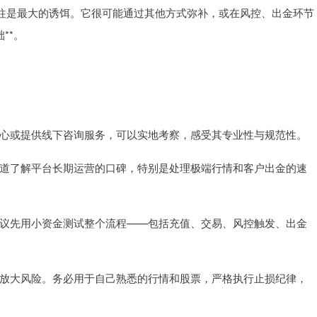
息，往往是最大的诱饵。它很可能通过其他方式弥补，或在风控、出金环节
**。
营中心或提供线下咨询服务，可以实地考察，感受其专业性与规范性。
多渠道了解平台长期运营的口碑，特别是处理极端行情和客户出金的速
期建议先用小资金测试整个流程——包括充值、交易、风控触发、出金
亦能放大风险。务必用于自己熟悉的行情和股票，严格执行止损纪律，