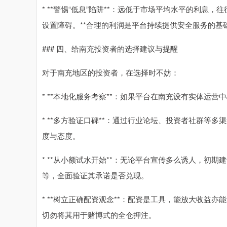
* **警惕“低息”陷阱**：远低于市场平均水平的利
设置障碍。**合理的利润是平台持续提供安全服务的基础
### 四、给南充投资者的选择建议与提醒
对于南充地区的投资者，在选择时不妨：
* **本地化服务考察**：如果平台在南充设有实体运
* **多方验证口碑**：通过行业论坛、投资者社群等
度与态度。
* **从小额试水开始**：无论平台宣传多么诱人，初
等，全面验证其承诺是否兑现。
* **树立正确配资观念**：配资是工具，能放大收益
切勿将其用于赌博式的全仓押注。