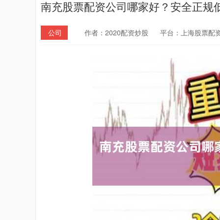
南充股票配资公司哪家好？安全正规
公司
作者：2020配资炒股
平台：上海股票配