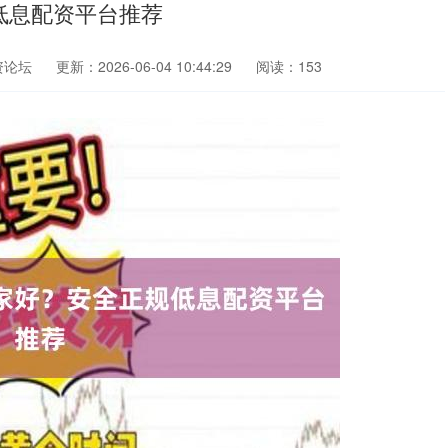
低息配资平台推荐
资论坛
更新：2026-06-04 10:44:29
阅读：153