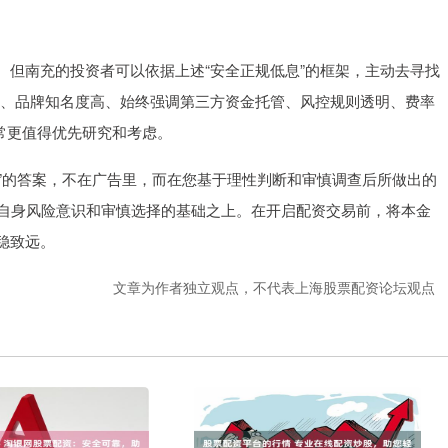
。但南充的投资者可以依据上述“安全正规低息”的框架，主动去寻找
）、品牌知名度高、始终强调第三方资金托管、风控规则透明、费率
常更值得优先研究和考虑。
？”的答案，不在广告里，而在您基于理性判断和审慎调查后所做出的
您自身风险意识和审慎选择的基础之上。在开启配资交易前，将本金
稳致远。
文章为作者独立观点，不代表上海股票配资论坛观点