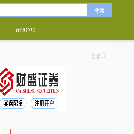
搜索
配资论坛
更多