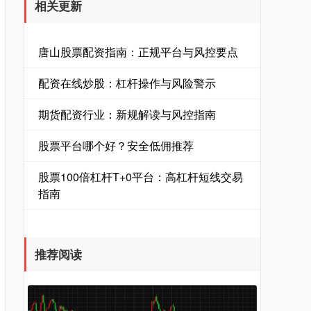
相关更新
唐山股票配资指南：正规平台与风控要点
配资在线炒股：杠杆操作与风险警示
期货配资行业：新规解读与风控指南
股票平台哪个好？安全低佣推荐
股票100倍杠杆T+0平台：高杠杆短线交易
指南
推荐阅读