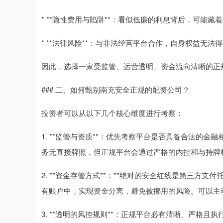
* **隐性费用与陷阱**：看似低廉的利息背后，可能
* **法律风险**：与非法经营平台合作，自身权益无法
因此，选择一家受监管、运营透明、资金流向清晰的正
### 二、如何甄别南充安全正规的配资公司？
投资者可以从以下几个核心维度进行考察：
1. **监管与资质**：优先考察平台是否具备合法的
务无直接牌照，但正规平台会通过严格的内控和与持牌
2. **资金存管方式**：**绝对的安全红线是第三方
有账户中，实现资金分离，避免被挪用的风险。可以主
3. **透明的风控规则**：正规平台必有清晰、严格