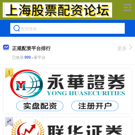
正规配资平台排行
更多
已收录
999
+家平台