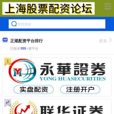
正规配资平台排行
更多
已收录
999
+家平台