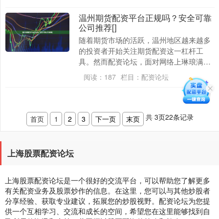
温州期货配资平台正规吗？安全可靠
公司推荐[]
随着期货市场的活跃，温州地区越来越多
的投资者开始关注期货配资这一杠杆工
具。然而配资论坛，面对网络上琳琅满目
的配资平台广告，许多投资者心中不禁产
阅读：
187
栏目：
配资论坛
生疑问：**温州期....
共
3
页
22
条记录
首页
1
2
3
下一页
末页
上海股票配资论坛
上海股票配资论坛是一个很好的交流平台，可以帮助您了解更多
有关配资业务及股票炒作的信息。在这里，您可以与其他炒股者
分享经验、获取专业建议，拓展您的炒股视野。配资论坛为您提
供一个互相学习、交流和成长的空间，希望您在这里能够找到自