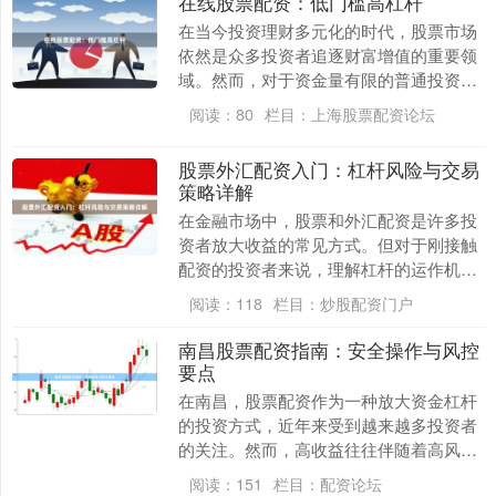
在线股票配资：低门槛高杠杆
在当今投资理财多元化的时代，股票市场
依然是众多投资者追逐财富增值的重要领
域。然而，对于资金量有限的普通投资者
来说，想要在股市中获得可观收益，往往
阅读：
80
栏目：
上海股票配资论坛
面临着资金不足的....
股票外汇配资入门：杠杆风险与交易
策略详解
在金融市场中，股票和外汇配资是许多投
资者放大收益的常见方式。但对于刚接触
配资的投资者来说，理解杠杆的运作机制
以及如何控制风险，是迈向成功交易的第
阅读：
118
栏目：
炒股配资门户
一步。本文将为您....
南昌股票配资指南：安全操作与风控
要点
在南昌，股票配资作为一种放大资金杠杆
的投资方式，近年来受到越来越多投资者
的关注。然而，高收益往往伴随着高风
险。本文将从安全操作和风控要点两个维
阅读：
151
栏目：
配资论坛