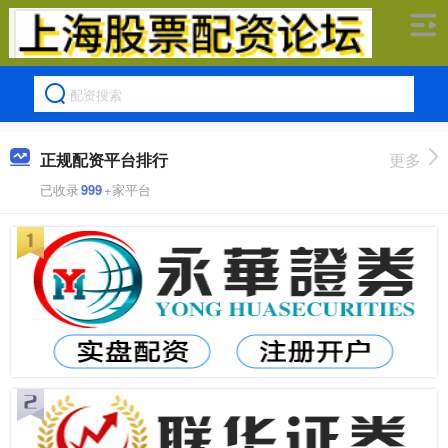
正规配资平台排行
更多
已收录
999
+家平台