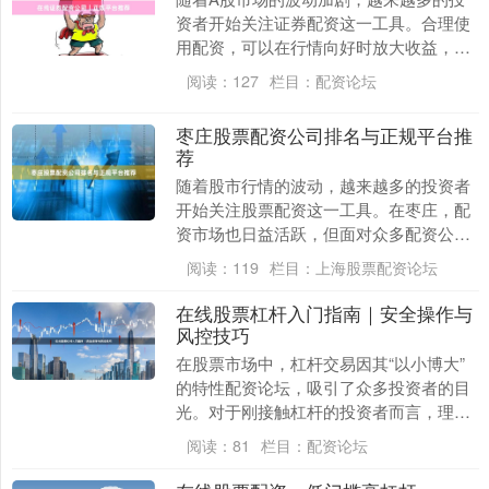
资者开始关注证券配资这一工具。合理使
用配资，可以在行情向好时放大收益，但
选择一家正规、安全的在线证券配资公司
阅读：
127
栏目：
配资论坛
至关重要。本文将....
枣庄股票配资公司排名与正规平台推
荐
随着股市行情的波动，越来越多的投资者
开始关注股票配资这一工具。在枣庄，配
资市场也日益活跃，但面对众多配资公
司，如何选择正规、安全的平台成为投资
阅读：
119
栏目：
上海股票配资论坛
者最关心的问题。本....
在线股票杠杆入门指南｜安全操作与
风控技巧
在股票市场中，杠杆交易因其“以小博大”
的特性配资论坛，吸引了众多投资者的目
光。对于刚接触杠杆的投资者而言，理解
其运作机制并掌握必要的风控技巧，是避
阅读：
81
栏目：
配资论坛
免重大亏损的关....