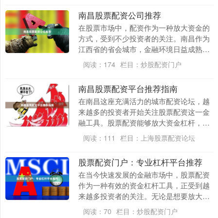
度，为南昌本地投资....
南昌股票配资公司推荐
在股票市场中，配资作为一种放大资金的
方式，受到不少投资者的关注。南昌作为
江西省的省会城市，金融环境日益成熟，
股票配资公司也层出不穷。然而，面对众
阅读：
174
栏目：
炒股配资门户
多平台，如何选择....
南昌股票配资平台推荐指南
在南昌这座充满活力的城市配资论坛，越
来越多的投资者开始关注股票配资这一金
融工具。股票配资能够放大资金杠杆，让
投资者在行情向好时获得更高收益。然
阅读：
111
栏目：
上海股票配资论坛
而，面对市场上众多....
股票配资门户：专业杠杆平台推荐
在当今快速发展的金融市场中，股票配资
作为一种有效的资金杠杆工具，正受到越
来越多投资者的关注。无论是想要放大收
益的资深股民，还是希望以小博大的新手
阅读：
70
栏目：
炒股配资门户
投资者，选择一个....