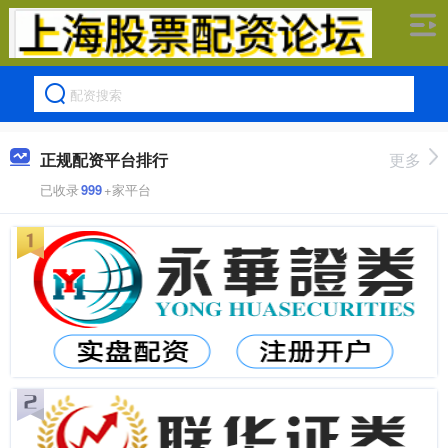
正规配资平台排行
更多
已收录
999
+家平台