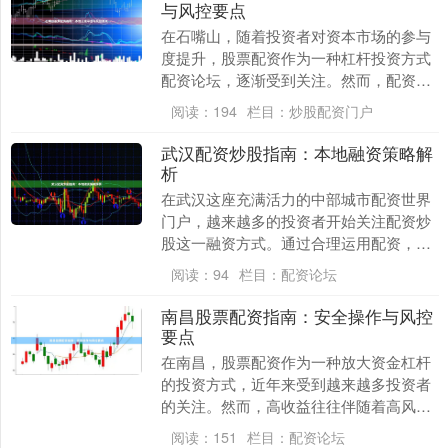
与风控要点
在石嘴山，随着投资者对资本市场的参与
度提升，股票配资作为一种杠杆投资方式
配资论坛，逐渐受到关注。然而，配资市
场鱼龙混杂，如何选择本地正规平台、掌
阅读：
194
栏目：
炒股配资门户
握风控要点，是每....
武汉配资炒股指南：本地融资策略解
析
在武汉这座充满活力的中部城市配资世界
门户，越来越多的投资者开始关注配资炒
股这一融资方式。通过合理运用配资，投
资者可以在控制风险的前提下放大收益。
阅读：
94
栏目：
配资论坛
本文将为武汉本地....
南昌股票配资指南：安全操作与风控
要点
在南昌，股票配资作为一种放大资金杠杆
的投资方式，近年来受到越来越多投资者
的关注。然而，高收益往往伴随着高风
险。本文将从安全操作和风控要点两个维
阅读：
151
栏目：
配资论坛