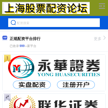
正规配资平台排行
更多
已收录
999
+家平台