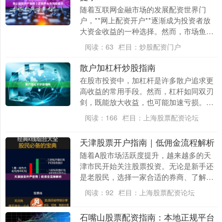
随着互联网金融市场的发展配资世界门
户，**网上配资开户**逐渐成为投资者放
大资金收益的一种选择。然而，市场鱼龙
混杂，如何在众多平台中识别**正规配资
阅读：
63
栏目：
炒股配资门户
平台**，并....
散户加杠杆炒股指南
在股市投资中，加杠杆是许多散户追求更
高收益的常用手段。然而，杠杆如同双刃
剑，既能放大收益，也可能加速亏损。本
文将为散户投资者提供一份全面的加杠杆
阅读：
166
栏目：
上海股票配资论坛
炒股指南，帮助您....
天津股票开户指南｜低佣金流程解析
随着A股市场活跃度提升，越来越多的天
津市民开始关注股票投资。无论是新手还
是老股民，选择一家合适的券商、了解低
佣金开户流程，都是降低交易成本、提升
阅读：
92
栏目：
上海股票配资论坛
投资效率的关键一....
石嘴山股票配资指南：本地正规平台